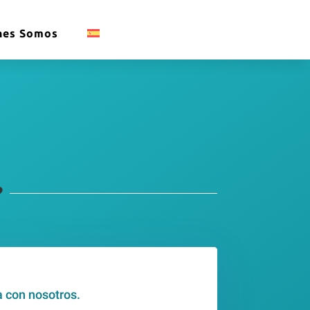
nes Somos
?
a con nosotros.